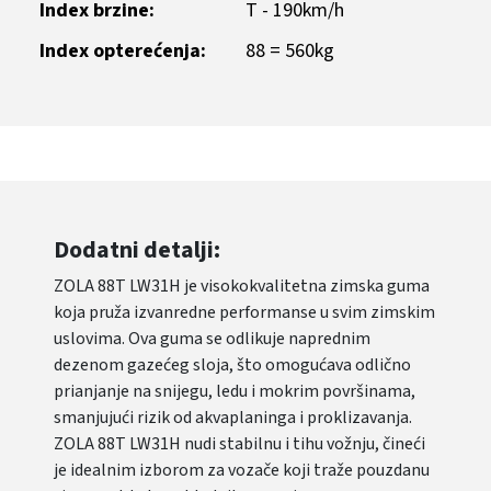
Index brzine:
T - 190km/h
Index opterećenja:
88 = 560kg
Dodatni detalji:
ZOLA 88T LW31H je visokokvalitetna zimska guma
koja pruža izvanredne performanse u svim zimskim
uslovima. Ova guma se odlikuje naprednim
dezenom gazećeg sloja, što omogućava odlično
prianjanje na snijegu, ledu i mokrim površinama,
smanjujući rizik od akvaplaninga i proklizavanja.
ZOLA 88T LW31H nudi stabilnu i tihu vožnju, čineći
je idealnim izborom za vozače koji traže pouzdanu