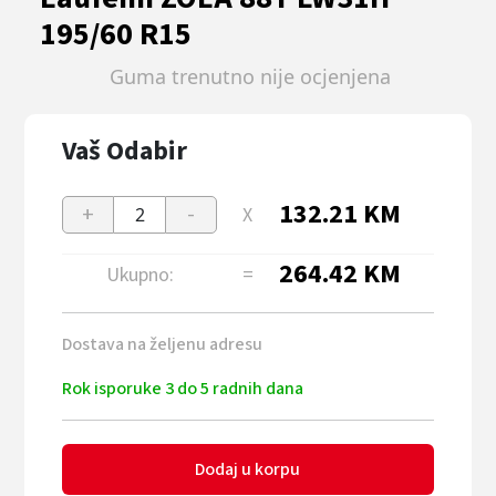
195/60 R15
Guma trenutno nije ocjenjena
Vaš Odabir
132.21
KM
+
-
X
2
264.42
KM
Ukupno:
=
Dostava na željenu adresu
Rok isporuke 3 do 5 radnih dana
Dodaj u korpu