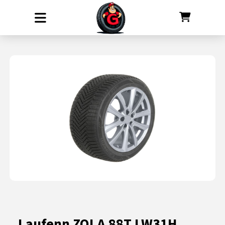
Laufenn ZOLA 88T LW31H