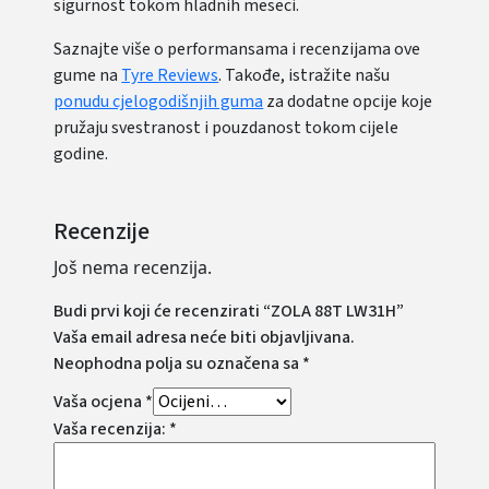
sigurnost tokom hladnih meseci.
Saznajte više o performansama i recenzijama ove
gume na
Tyre Reviews
. Takođe, istražite našu
ponudu cjelogodišnjih guma
za dodatne opcije koje
pružaju svestranost i pouzdanost tokom cijele
godine.
Recenzije
Još nema recenzija.
Budi prvi koji će recenzirati “ZOLA 88T LW31H”
Vaša email adresa neće biti objavljivana.
Neophodna polja su označena sa
*
Vaša ocjena
*
Vaša recenzija:
*