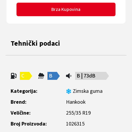
Brza Kupovina
Tehnički podaci
C
B
B
73dB
Kategorija:
Zimska guma
Brend:
Hankook
Veličine:
255/35 R19
Broj Proizvoda:
1026315