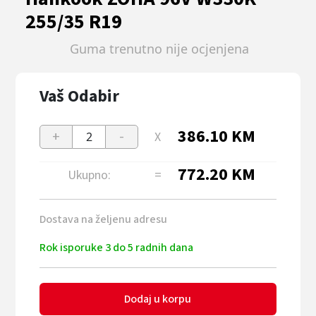
255/35 R19
Guma trenutno nije ocjenjena
Vaš Odabir
386.10
KM
+
-
X
2
772.20
KM
Ukupno:
=
Dostava na željenu adresu
Rok isporuke 3 do 5 radnih dana
Dodaj u korpu