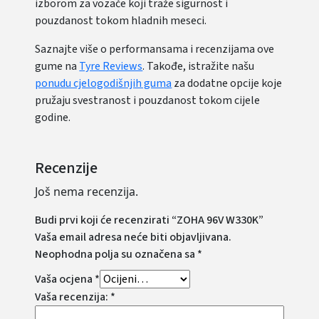
izborom za vozače koji traže sigurnost i
pouzdanost tokom hladnih meseci.
Saznajte više o performansama i recenzijama ove
gume na
Tyre Reviews
. Takođe, istražite našu
ponudu cjelogodišnjih guma
za dodatne opcije koje
pružaju svestranost i pouzdanost tokom cijele
godine.
Recenzije
Još nema recenzija.
Budi prvi koji će recenzirati “ZOHA 96V W330K”
Vaša email adresa neće biti objavljivana.
Neophodna polja su označena sa
*
Vaša ocjena
*
Vaša recenzija:
*