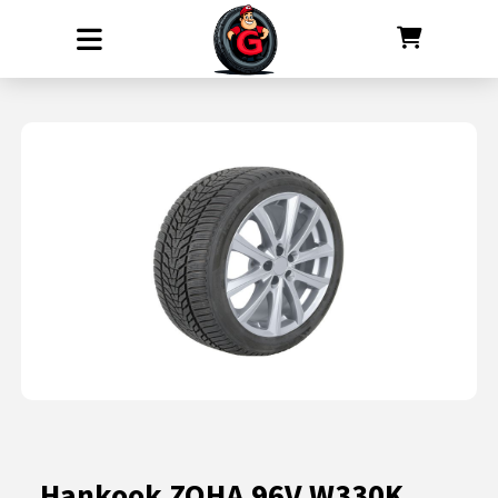
Hankook ZOHA 96V W330K