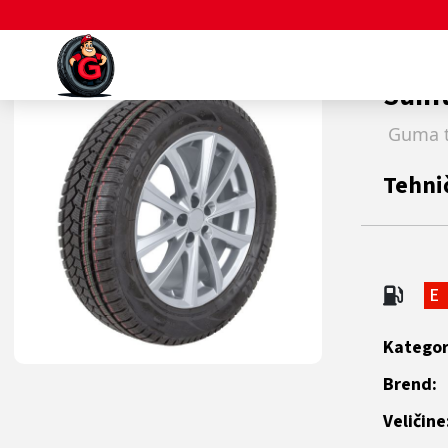
Novo u Bosni i Hercegovini
Sunf
Guma t
Tehni
E
Kategor
Brend:
Veličine