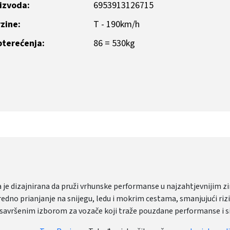
oizvoda:
6953913126715
zine:
T - 190km/h
pterećenja:
86 = 530kg
 je dizajnirana da pruži vrhunske performanse u najzahtjevnijim
no prianjanje na snijegu, ledu i mokrim cestama, smanjujući rizi
ni savršenim izborom za vozače koji traže pouzdane performanse i 