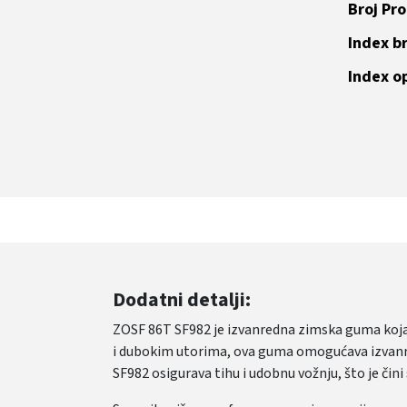
Broj Pr
Index br
Index o
Dodatni detalji:
ZOSF 86T SF982 je izvanredna zimska guma koja
i dubokim utorima, ova guma omogućava izvanred
SF982 osigurava tihu i udobnu vožnju, što je či