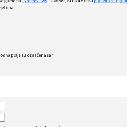
ove gume na
Tyre Reviews
. Također, istražite našu
ponudu cjelogod
jetima.
odna polja su označena sa
*