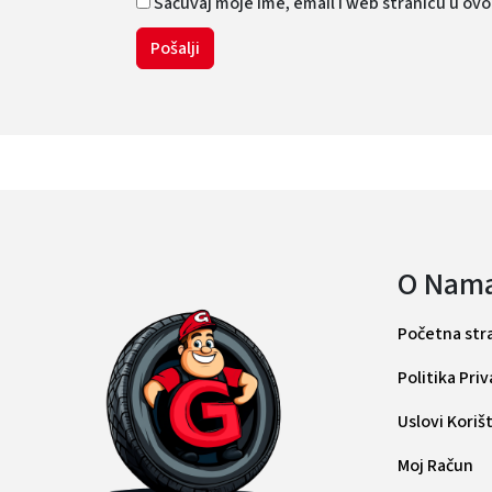
Sačuvaj moje ime, email i web stranicu u o
O Nam
Početna str
Politika Pri
Uslovi Koriš
Moj Račun