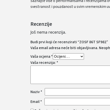
Saznajte više o performansama i recenzijama 
svestranost i pouzdanost u svim vremenskim uv
Recenzije
Još nema recenzija.
Budi prvi koji će recenzirati “ZOSF 86T SF982”
Vaša email adresa neće biti objavljivana.
Neoph
Vaša ocjena
*
Vaša recenzija:
*
Naziv
*
Email
*