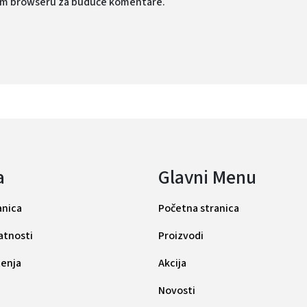
vom browseru za buduće komentare.
a
Glavni Menu
anica
Početna stranica
vatnosti
Proizvodi
tenja
Akcija
Novosti