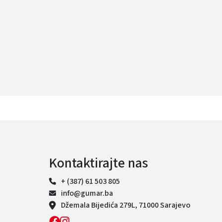
Kontaktirajte nas
+ (387) 61 503 805
info@gumar.ba
Džemala Bijedića 279L, 71000 Sarajevo