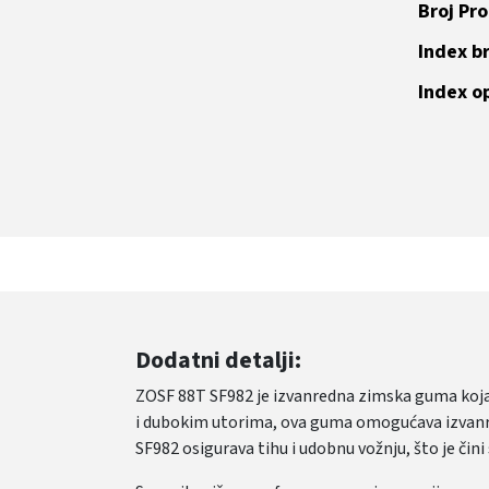
Broj Pr
Index br
Index o
Dodatni detalji:
ZOSF 88T SF982 je izvanredna zimska guma koja
i dubokim utorima, ova guma omogućava izvanred
SF982 osigurava tihu i udobnu vožnju, što je či