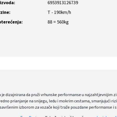
oizvoda:
6953913126739
zine:
T - 190km/h
pterećenja:
88 = 560kg
 je dizajnirana da pruži vrhunske performanse u najzahtjevnijim
no prianjanje na snijegu, ledu i mokrim cestama, smanjujući rizi
ni savršenim izborom za vozače koji traže pouzdane performanse i 