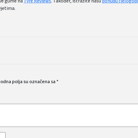
ove gume na
Tyre Reviews
. Također, istražite našu
ponudu cjelogod
jetima.
odna polja su označena sa
*