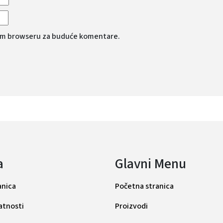
vom browseru za buduće komentare.
a
Glavni Menu
anica
Početna stranica
vatnosti
Proizvodi