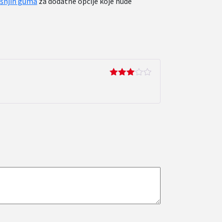
išnjih guma
za dodatne opcije koje nude
Ocjenjeno
3
od 5