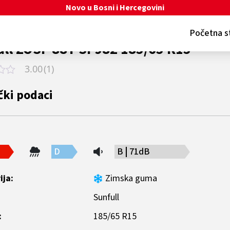
Početna s
ull ZOSF 88T SF982 185/65 R15
3.00
(1)
čka
čki podaci
ka)
D
B
71dB
ija:
Zimska guma
Sunfull
:
185/65 R15