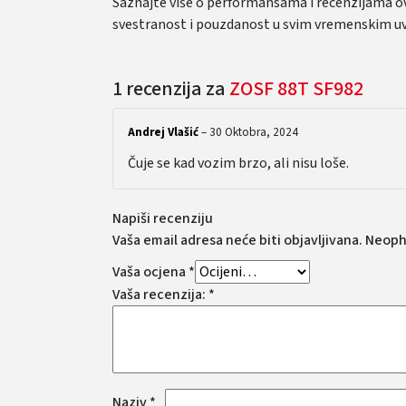
Saznajte više o performansama i recenzijama 
svestranost i pouzdanost u svim vremenskim uv
1 recenzija za
ZOSF 88T SF982
Andrej Vlašić
–
30 Oktobra, 2024
Čuje se kad vozim brzo, ali nisu loše.
Napiši recenziju
Vaša email adresa neće biti objavljivana.
Neoph
Vaša ocjena
*
Vaša recenzija:
*
Naziv
*