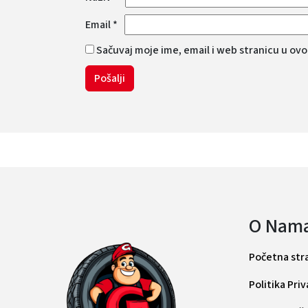
Email
*
Sačuvaj moje ime, email i web stranicu u o
O Nam
Početna str
Politika Pri