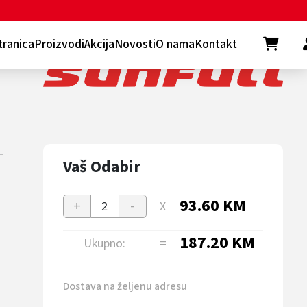
tranica
Proizvodi
Akcija
Novosti
O nama
Kontakt
Vaš Odabir
93.60
KM
+
-
X
2
187.20
KM
Ukupno:
=
Dostava na željenu adresu