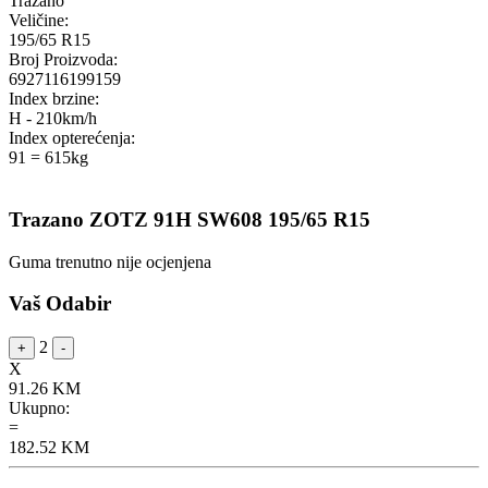
Trazano
Veličine:
195/65 R15
Broj Proizvoda:
6927116199159
Index brzine:
H - 210km/h
Index opterećenja:
91 = 615kg
Trazano ZOTZ 91H SW608 195/65 R15
Guma trenutno nije ocjenjena
Vaš Odabir
2
+
-
X
91.26
KM
Ukupno:
=
182.52
KM