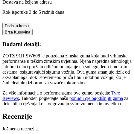
Dostava na željenu adresu
Rok isporuke 3 do 5 radnih dana
Dodaj u korpu
Brza Kupovina
Dodatni detalji:
ZOTZ 91H SW608 je pouzdana zimska guma koja nudi vrhunske
performanse u teškim zimskim uvjetima. Njena napredna tehnologija
i duboki utori pružaju odlično prianjanje na snijegu, ledu i mokrim
cestama, osiguravajući sigurnu vožnju. Ova guma smanjuje rizik od
akvaplaninga, dok istovremeno pruža tihu i udobnu vožnju, što je
čini idealnim izborom za vozače tokom zime.
Za više informacija o performansama ove gume, posjetite
Tyre
Reviews
. Također, pogledajte našu
ponudu cjelogodišnjih guma
za
fleksibilna rješenja koja odgovaraju svim vremenskim uvjetima.
Recenzije
Još nema recenzija.