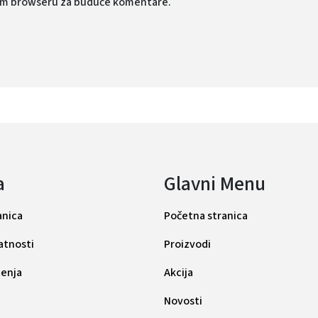
vom browseru za buduće komentare.
a
Glavni Menu
anica
Početna stranica
vatnosti
Proizvodi
tenja
Akcija
Novosti