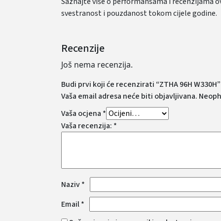
Saznajte više o performansama i recenzijama 
svestranost i pouzdanost tokom cijele godine.
Recenzije
Još nema recenzija.
Budi prvi koji će recenzirati “ZTHA 96H W330H”
Vaša email adresa neće biti objavljivana.
Neoph
Vaša ocjena
*
Vaša recenzija:
*
Naziv
*
Email
*