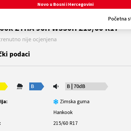
 u Bosni i Hercegovini
Početna s
ook ZTHA 96H W330H 215/60 R17
renutno nije ocjenjena
čki podaci
B
B
70dB
ija:
Zimska guma
Hankook
:
215/60 R17