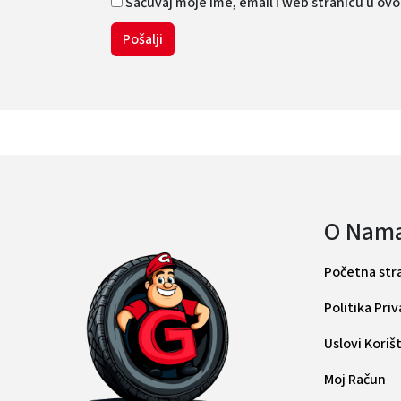
Sačuvaj moje ime, email i web stranicu u o
O Nam
Početna str
Politika Pri
Uslovi Koriš
Moj Račun