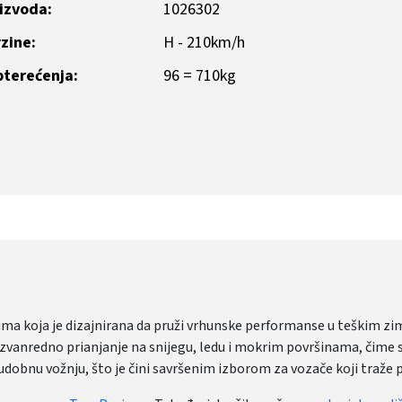
oizvoda:
1026302
zine:
H - 210km/h
pterećenja:
96 = 710kg
a koja je dizajnirana da pruži vrhunske performanse u teškim zi
anredno prianjanje na snijegu, ledu i mokrim površinama, čime se
udobnu vožnju, što je čini savršenim izborom za vozače koji traže