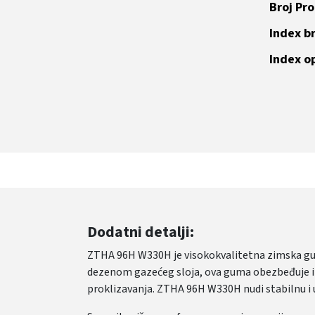
Broj Pr
Index br
Index o
Dodatni detalji:
ZTHA 96H W330H je visokokvalitetna zimska gum
dezenom gazećeg sloja, ova guma obezbeđuje izv
proklizavanja. ZTHA 96H W330H nudi stabilnu i 