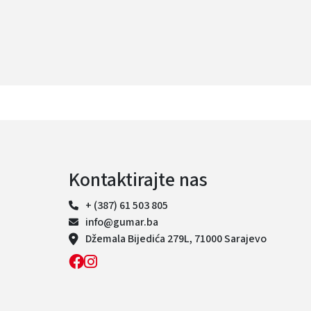
Kontaktirajte nas
+ (387) 61 503 805
info@gumar.ba
Džemala Bijedića 279L, 71000 Sarajevo