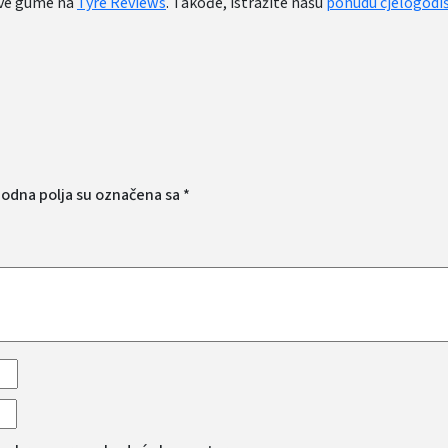
ove gume na
Tyre Reviews
. Takođe, istražite našu
ponudu cjelogodi
odna polja su označena sa
*