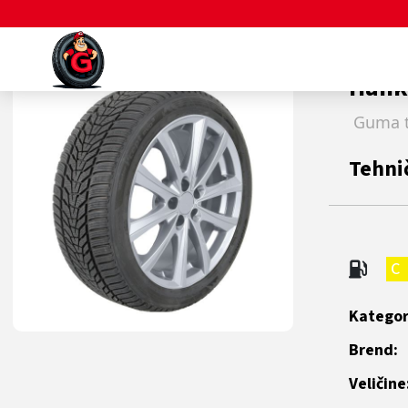
Novo
Hank
Guma t
Tehni
C
Kategor
Brend:
Veličine