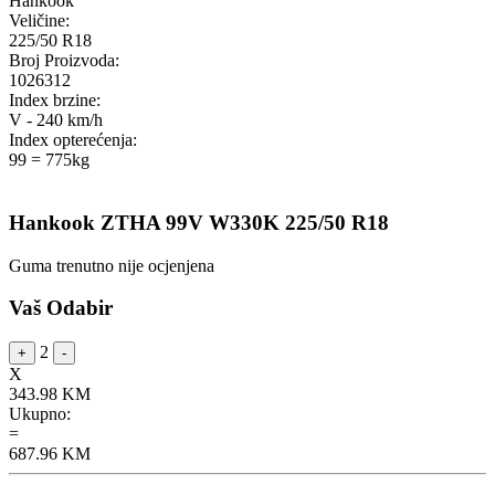
Hankook
Veličine:
225/50 R18
Broj Proizvoda:
1026312
Index brzine:
V - 240 km/h
Index opterećenja:
99 = 775kg
Hankook ZTHA 99V W330K 225/50 R18
Guma trenutno nije ocjenjena
Vaš Odabir
2
+
-
X
343.98
KM
Ukupno:
=
687.96
KM