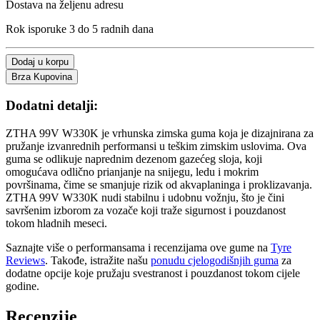
Dostava na željenu adresu
Rok isporuke 3 do 5 radnih dana
Dodaj u korpu
Brza Kupovina
Dodatni detalji:
ZTHA 99V W330K je vrhunska zimska guma koja je dizajnirana za
pružanje izvanrednih performansi u teškim zimskim uslovima. Ova
guma se odlikuje naprednim dezenom gazećeg sloja, koji
omogućava odlično prianjanje na snijegu, ledu i mokrim
površinama, čime se smanjuje rizik od akvaplaninga i proklizavanja.
ZTHA 99V W330K nudi stabilnu i udobnu vožnju, što je čini
savršenim izborom za vozače koji traže sigurnost i pouzdanost
tokom hladnih meseci.
Saznajte više o performansama i recenzijama ove gume na
Tyre
Reviews
. Takođe, istražite našu
ponudu cjelogodišnjih guma
za
dodatne opcije koje pružaju svestranost i pouzdanost tokom cijele
godine.
Recenzije